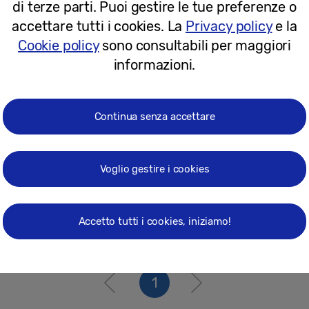
di terze parti. Puoi gestire le tue preferenze o
22-11-2018
accettare tutti i cookies. La
Privacy policy
e la
Cookie policy
sono consultabili per maggiori
Comunicati stampa
informazioni.
Apre a Como il Samsung Customer Se
Continua senza accettare
Voglio gestire i cookies
05-10-2018
Accetto tutti i cookies, iniziamo!
1