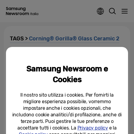
TAGS >
Corning® Gorilla® Glass Ceramic 2
Behind Slim: come Samsung ha
progettato Galaxy S25 Edge per
superare ogni limite
Samsung Newsroom e
Cookies
30-05-2025
Samsung Galaxy S25 Edge è
Il nostro sito utilizza i cookies. Per fornirti la
disponibile in Europa, stabilendo
migliore esperienza possibile, vorremmo
un nuovo standard per gli...
impostare anche i cookies opzionali, che
30-05-2025
includono cookie analitici/di profilazione, anche di
terze parti. Puoi gestire le tue preferenze o
Arriva Samsung Galaxy S25
accettare tutti i cookies. La
Privacy policy
e la
Edge: una meraviglia