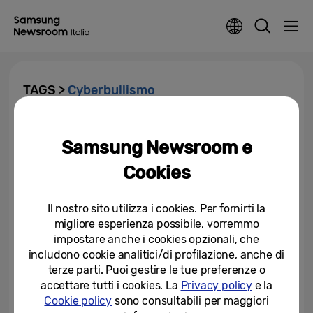
TAGS >
Cyberbullismo
Samsung Fair Play: incontro
speciale con i giovani studenti e
Samsung Newsroom e
sportivi a FICO per la lotta al...
Cookies
12-02-2018
Il nostro sito utilizza i cookies. Per fornirti la
In occasione del Safer Internet
migliore esperienza possibile, vorremmo
Day 2018, Samsung lancia Safer
Mobile, una campagna...
impostare anche i cookies opzionali, che
includono cookie analitici/di profilazione, anche di
06-02-2018
terze parti. Puoi gestire le tue preferenze o
accettare tutti i cookies. La
Privacy policy
e la
Samsung Fair Play: incontro
Cookie policy
sono consultabili per maggiori
speciale con i giovani studenti