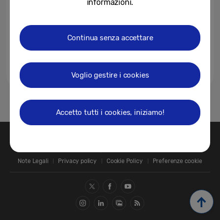
informazioni.
ad Almenno San Salvatore...
19-12-2017
Continua senza accettare
Voglio gestire i cookies
1
Accetto tutti i cookies, iniziamo!
Contatti
SAMSUNG.COM
Note Legali
Privacy policy
Cookie Policy
Preferenze cookie