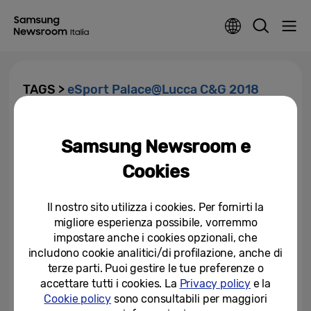
TAGS >
eSport Palace@Lucca C&G 2018
Samsung eSport Palace@Lucca
Comics&Games 2018
Samsung Newsroom e
Cookies
25-09-2018
Il nostro sito utilizza i cookies. Per fornirti la
migliore esperienza possibile, vorremmo
impostare anche i cookies opzionali, che
includono cookie analitici/di profilazione, anche di
terze parti. Puoi gestire le tue preferenze o
accettare tutti i cookies. La
Privacy policy
e la
Cookie policy
sono consultabili per maggiori