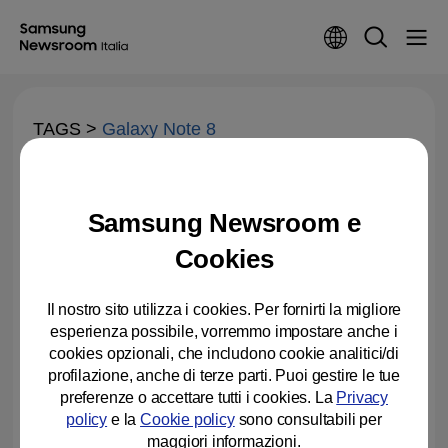
TAGS >
Galaxy Note 8
Samsung lancia Smart Rent: il
modo più facile per avere un
Samsung Newsroom e
Galaxy nuovo ogni anno
Cookies
03-07-2018
Natale 2017: arriva Xmas Giftie
Il nostro sito utilizza i cookies. Per fornirti la migliore
per premiare gli utenti di
esperienza possibile, vorremmo impostare anche i
Samsung Members
cookies opzionali, che includono cookie analitici/di
profilazione, anche di terze parti. Puoi gestire le tue
01-12-2017
preferenze o accettare tutti i cookies. La
Privacy
policy
e la
Cookie policy
sono consultabili per
“A Bigger Show”: lo spettacolo
senza precedenti di Samsung
maggiori informazioni.