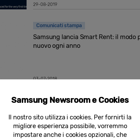
29-08-2019
Comunicati stampa
Samsung lancia Smart Rent: il modo p
nuovo ogni anno
03-07-2018
Samsung Newsroom e Cookies
Comunicati stampa
L’innovazione digitale racconta il Muse
Il nostro sito utilizza i cookies. Per fornirti la
migliore esperienza possibile, vorremmo
impostare anche i cookies opzionali, che