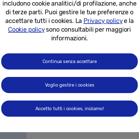
includono cookie analitici/di profilazione, anche
di terze parti. Puoi gestire le tue preferenze o
07-06-2017
accettare tutti i cookies. La
Privacy policy
e la
Cookie policy
sono consultabili per maggiori
Comunicati stampa
informazioni.
Arriva oggi in Italia la nuova Samsun
mondo a 360 gradi, anche in 4K
Continua senza accettare
Voglio gestire i cookies
05-05-2017
Comunicati stampa
Accetto tutti i cookies, iniziamo!
Samsung punta sulle emozioni per l
a supporto del lancio del nuovo Galax