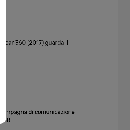
g Gear 360 (2017) guarda il
a campagna di comunicazione
y S8