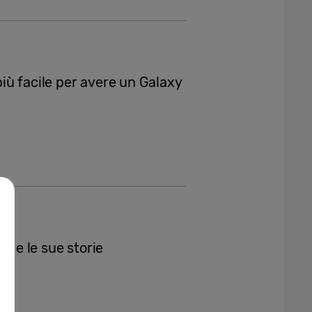
iù facile per avere un Galaxy
o e le sue storie