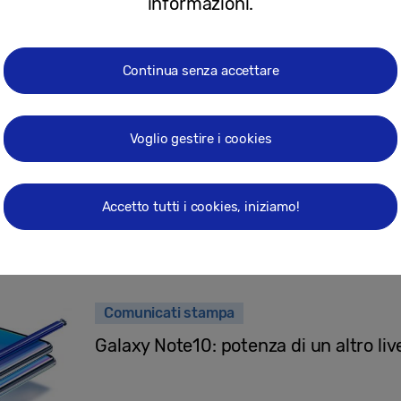
informazioni.
20-11-2019
Continua senza accettare
Comunicati stampa
Samsung e Under Armour presentano 
Voglio gestire i cookies
Under Armour Edition
Accetto tutti i cookies, iniziamo!
08-08-2019
Comunicati stampa
Galaxy Note10: potenza di un altro live