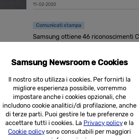
11-02-2020
Comunicati stampa
Samsung ottiene 46 riconoscimenti 
per l’eccellenza nel design e nella pr
Samsung Newsroom e Cookies
Il nostro sito utilizza i cookies. Per fornirti la
21-11-2019
migliore esperienza possibile, vorremmo
impostare anche i cookies opzionali, che
Comunicati stampa
includono cookie analitici/di profilazione, anche
Regali di Natale 2019: Samsung lanci
di terze parti. Puoi gestire le tue preferenze o
Celebration Box
accettare tutti i cookies. La
Privacy policy
e la
Cookie policy
sono consultabili per maggiori