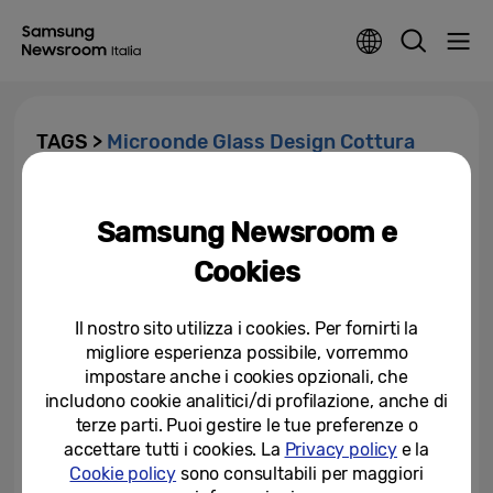
TAGS >
Microonde Glass Design Cottura
Sana
Samsung Newsroom e
Con i consigli di Samsung e
Michela Coppa il benessere è a
Cookies
portata di mano
24-06-2021
Il nostro sito utilizza i cookies. Per fornirti la
migliore esperienza possibile, vorremmo
impostare anche i cookies opzionali, che
includono cookie analitici/di profilazione, anche di
terze parti. Puoi gestire le tue preferenze o
accettare tutti i cookies. La
Privacy policy
e la
Cookie policy
sono consultabili per maggiori