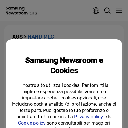
TAGS >
NAND MLC
Samsung lancia gli SSD 860
QVO. Capacità di archiviazione
Samsung Newsroom e
multi terabyte ad un prezzo...
Cookies
27-11-2018
Il nostro sito utilizza i cookies. Per fornirti la
migliore esperienza possibile, vorremmo
impostare anche i cookies opzionali, che
includono cookie analitici/di profilazione, anche di
terze parti. Puoi gestire le tue preferenze o
accettare tutti i cookies. La
Privacy policy
e la
Cookie policy
sono consultabili per maggiori