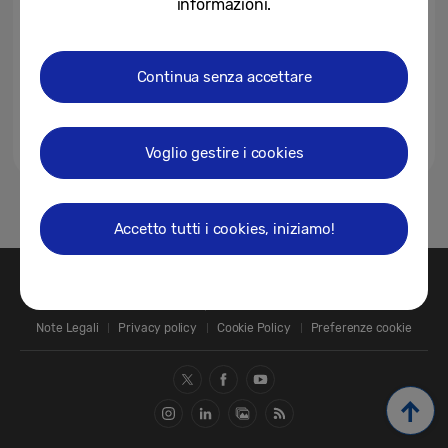
informazioni.
riconferma la leadership di...
03-01-2022
Continua senza accettare
Voglio gestire i cookies
1
Accetto tutti i cookies, iniziamo!
Contatti
SAMSUNG.COM
Note Legali
Privacy policy
Cookie Policy
Preferenze cookie