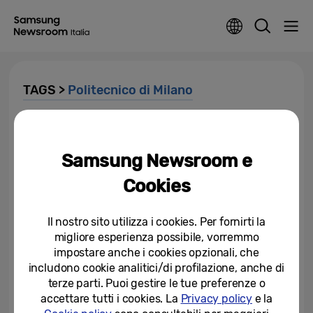
TAGS >
Politecnico di Milano
Samsung Innovation Camp:
presentati i project work finalisti
e i vincitori per il Politecnico di...
Samsung Newsroom e
Cookies
16-11-2020
Samsung Innovation Camp:
Il nostro sito utilizza i cookies. Per fornirti la
presentata la nuova edizione a
migliore esperienza possibile, vorremmo
Milano presso l’Università degli...
impostare anche i cookies opzionali, che
04-12-2019
includono cookie analitici/di profilazione, anche di
terze parti. Puoi gestire le tue preferenze o
La “ricetta” Samsung per la casa
accettare tutti i cookies. La
Privacy policy
e la
connessa: un ecosistema a