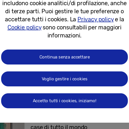
includono cookie analitici/di profilazione, anche
di terze parti. Puoi gestire le tue preferenze o
16-06-2026
accettare tutti i cookies. La
Privacy policy
e la
Cookie policy
sono consultabili per maggiori
Comunicati stampa
informazioni.
Samsung Art Store accoglie il merav
grazie a una partnership
Continua senza accettare
Voglio gestire i cookies
18-05-2026
Comunicati stampa
Accetto tutti i cookies, iniziamo!
Samsung Art Store collabora con il 
Modern Art per portare i grandi maest
case di tutto il mondo