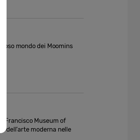
iglioso mondo dei Moomins
San Francisco Museum of
ri dell’arte moderna nelle