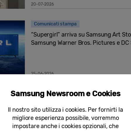
20-07-2026
Comunicati stampa
“Supergirl” arriva su Samsung Art Stor
Samsung Warner Bros. Pictures e DC 
25-06-2026
Samsung Newsroom e Cookies
Comunicati stampa
Samsung porta Art Basel nelle case di
Il nostro sito utilizza i cookies. Per fornirti la
nuova collezione curata su Art Store
migliore esperienza possibile, vorremmo
impostare anche i cookies opzionali, che