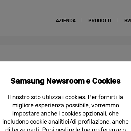
AZIENDA
PRODOTTI
B2
npacked 2018
Samsung Newsroom e Cookies
Rivedi il video completo del Samsun
Il nostro sito utilizza i cookies. Per fornirti la
migliore esperienza possibile, vorremmo
impostare anche i cookies opzionali, che
includono cookie analitici/di profilazione, anche
di terze parti. Puoi gestire le tue preferenze o