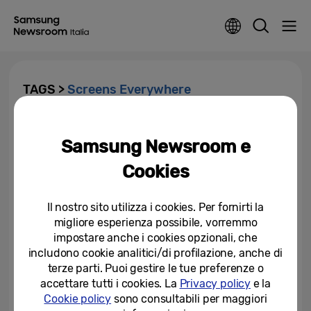
TAGS >
Screens Everywhere
Samsung integra il display
intelligente “AI Home” nella
Samsung Newsroom e
nuova gamma di...
Cookies
20-12-2024
Il nostro sito utilizza i cookies. Per fornirti la
CES 2020 Samsung Electronics
migliore esperienza possibile, vorremmo
debutta con l’ampliamento delle
linee TV MicroLED, QLED 8K...
impostare anche i cookies opzionali, che
includono cookie analitici/di profilazione, anche di
05-01-2020
terze parti. Puoi gestire le tue preferenze o
accettare tutti i cookies. La
Privacy policy
e la
Cookie policy
sono consultabili per maggiori