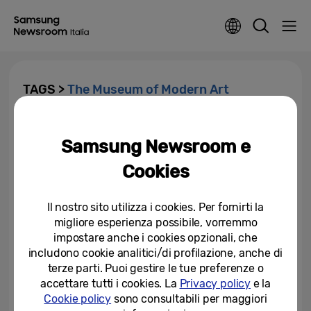
TAGS >
The Museum of Modern Art
In arrivo su Samsung Art Store
una selezione esclusiva di
Samsung Newsroom e
capolavori della collezione del...
Cookies
24-10-2024
Il nostro sito utilizza i cookies. Per fornirti la
migliore esperienza possibile, vorremmo
impostare anche i cookies opzionali, che
includono cookie analitici/di profilazione, anche di
terze parti. Puoi gestire le tue preferenze o
accettare tutti i cookies. La
Privacy policy
e la
Cookie policy
sono consultabili per maggiori