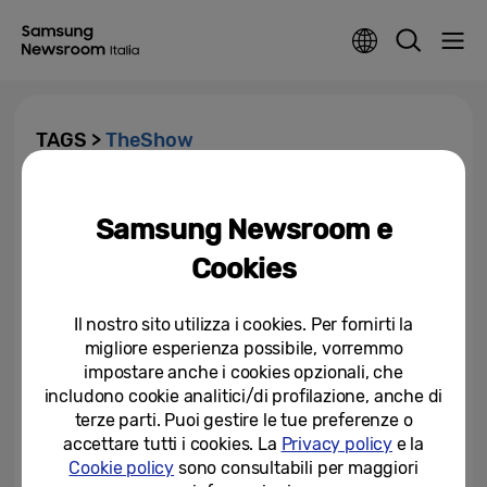
TAGS >
TheShow
Scoprite il nuovo Galaxy Studio
di Roma presso il centro
Samsung Newsroom e
commerciale “Porta di Roma”
Cookies
14-09-2018
Il nostro sito utilizza i cookies. Per fornirti la
migliore esperienza possibile, vorremmo
impostare anche i cookies opzionali, che
includono cookie analitici/di profilazione, anche di
terze parti. Puoi gestire le tue preferenze o
accettare tutti i cookies. La
Privacy policy
e la
Cookie policy
sono consultabili per maggiori