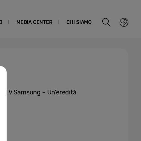
B
MEDIA CENTER
CHI SIAMO
] ① TV Samsung – Un’eredità