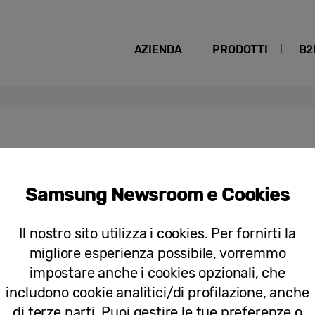
AZIENDA
PRODOTTI
B2
hip
Samsung Newsroom e Cookies
[15 anni di leadership nel settore TV
fatta di innovazione
Il nostro sito utilizza i cookies. Per fornirti la
migliore esperienza possibile, vorremmo
impostare anche i cookies opzionali, che
includono cookie analitici/di profilazione, anche
di terze parti. Puoi gestire le tue preferenze o