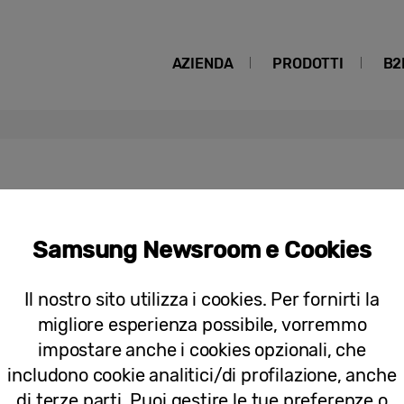
AZIENDA
PRODOTTI
B2
scover 2022
Samsung Newsroom e Cookies
[Video] Unbox & Discover 2022: Teas
Il nostro sito utilizza i cookies. Per fornirti la
migliore esperienza possibile, vorremmo
impostare anche i cookies opzionali, che
includono cookie analitici/di profilazione, anche
di terze parti. Puoi gestire le tue preferenze o