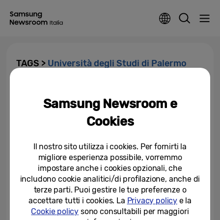
TAGS >
Università degli Studi di Palermo
Si chiude la prima edizione di
Innovation Campus: corso di
Samsung Newsroom e
formazione sui nuovi trend...
Cookies
28-01-2022
Il nostro sito utilizza i cookies. Per fornirti la
Samsung annuncia la nuova
migliore esperienza possibile, vorremmo
edizione di Innovation Campus:
al via all’Università degli Studi...
impostare anche i cookies opzionali, che
includono cookie analitici/di profilazione, anche di
19-10-2021
terze parti. Puoi gestire le tue preferenze o
accettare tutti i cookies. La
Privacy policy
e la
Cookie policy
sono consultabili per maggiori