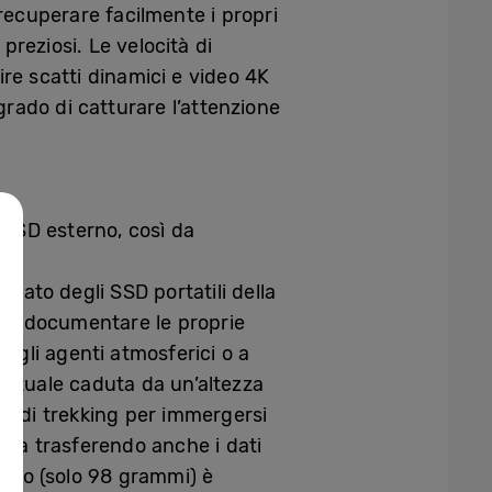
recuperare facilmente i propri
preziosi. Le velocità di
re scatti dinamici e video 4K
grado di catturare l’attenzione
 SSD esterno, così da
o nato degli SSD portatili della
ano documentare le proprie
agli agenti atmosferici o a
eventuale caduta da un’altezza
rsi di trekking per immergersi
ezza trasferendo anche i dati
nuto (solo 98 grammi) è