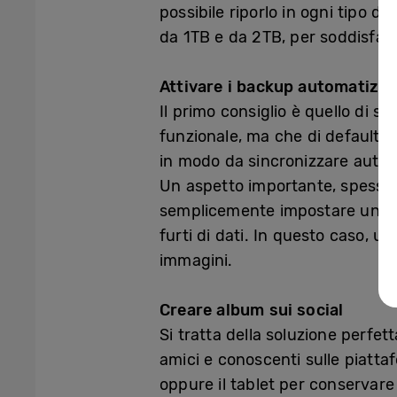
possibile riporlo in ogni tipo di
da 1TB e da 2TB, per soddisfare
Attivare i backup automatizza
Il primo consiglio è quello di 
funzionale, ma che di default no
in modo da sincronizzare automa
Un aspetto importante, spesso 
semplicemente impostare una pas
furti di dati. In questo caso, 
immagini.
Creare album sui social
Si tratta della soluzione perfe
amici e conoscenti sulle piattaf
oppure il tablet per conservare i