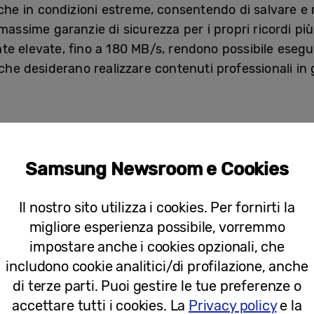
che in condizioni estreme, consentendo di salvare e 
assime garanzie di sicurezza per i propri ricordi più 
te elevate, fino a 180 MB/s, rendono possibile esegui
che desiderano realizzare contenuti professionali in 
tili
empre utile caricare i contenuti periodicamente su un
Samsung Newsroom e Cookies
identale o eventuali danni ai dispositivi.
resistente alla polvere e all’acqua,
T7 Shield
è l’ultim
ta la soluzione ideale per i viaggiatori che desider
Il nostro sito utilizza i cookies. Per fornirti la
ersi preoccupare di perderli a causa dell’esposizione 
migliore esperienza possibile, vorremmo
colare cura, T7 Shield resiste agli urti causati dall’
impostare anche i cookies opzionali, che
fetto per chi al relax predilige avventurarsi in perco
includono cookie analitici/di profilazione, anche
 di archiviare i propri file e documenti in tutta sicur
di terze parti. Puoi gestire le tue preferenze o
 Grazie alle sue dimensioni compatte e al peso conte
accettare tutti i cookies. La
Privacy policy
e la