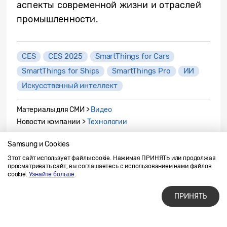
аспекты современной жизни и отраслей
промышленности.
CES
CES 2025
SmartThings for Cars
SmartThings for Ships
SmartThings Pro
ИИ
Искусственный интеллект
Материалы для СМИ >
Видео
Новости компании >
Технологии
Samsung и Cookies
ДРУГИЕ СТАТЬИ НА ЭТУ ТЕМУ
Этот сайт использует файлы cookie. Нажимая ПРИНЯТЬ или продолжая
просматривать сайт, вы соглашаетесь с использованием нами файлов
[CES 2025] От управления сном до правильного
cookie.
Узнайте больше
.
питания: Samsung демонстрирует комплексные
решения в области оздоровления
ПРИНЯТЬ
[CES 2025] Искусственный интеллект для всех:
Samsung открывает новую эру бесшовного