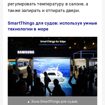
регулировать
температуру
в салоне, а
также запирать и отпирать двери.
SmartThings для судов: используя умные
технологии в море
▲ Зона SmartThings для судов.