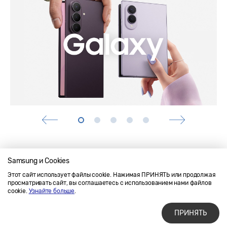
Samsung и Cookies
Этот сайт использует файлы cookie. Нажимая ПРИНЯТЬ или продолжая
Напишите нам
SAMSUNG.COM
просматривать сайт, вы соглашаетесь с использованием нами файлов
Условия использования материалов
cookie.
Узнайте больше
.
Конфиденциальность и файлы cookie
ПРИНЯТЬ