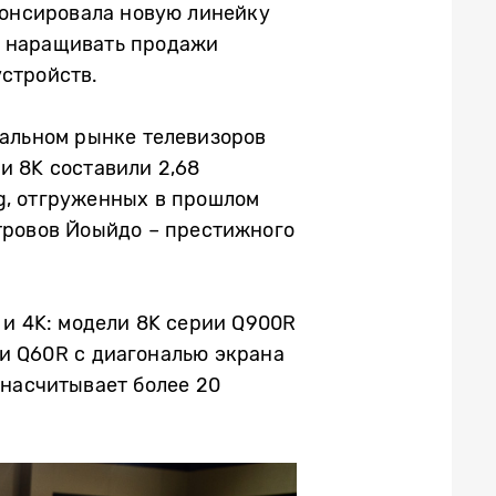
нонсировала новую линейку
т наращивать продажи
устройств.
обальном рынке телевизоров
и 8K составили 2,68
g, отгруженных в прошлом
стровов Йоыйдо – престижного
 и 4K: модели 8K серии Q900R
 и Q60R c диагональю экрана
 насчитывает более 20