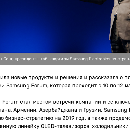
 Сонг, президент штаб-квартиры Samsung Electronics по стра
вила новые продукты и решения и рассказала о п
и Samsung Forum, которая проходит с 10 по 12 ма
Forum стал местом встречи компании и ее ключе
тана, Армении, Азербайджана и Грузии. Samsung E
ю бизнес-стратегию на 2019 год, а также продем
ленную линейку QLED-телевизоров, холодильники