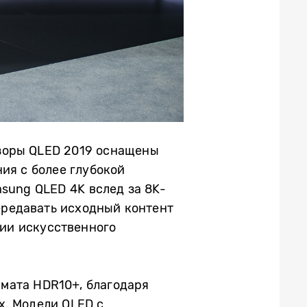
зоры QLED 2019 оснащены
ия с более глубокой
sung QLED 4K вслед за 8K-
ередавать исходный контент
ии искусственного
мата HDR10+, благодаря
х. Модели QLED с