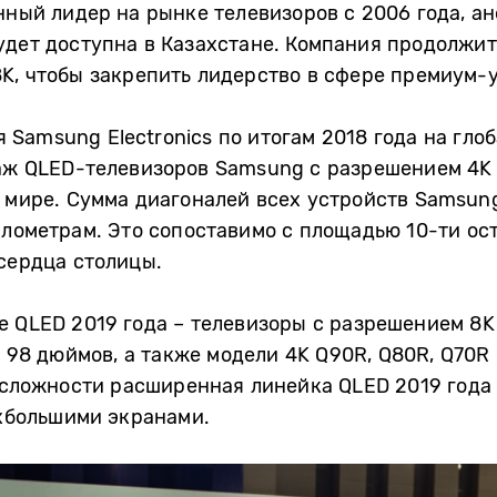
нный лидер на рынке телевизоров с 2006 года, а
будет доступна в Казахстане. Компания продолжи
K, чтобы закрепить лидерство в сфере премиум-
ля Samsung Electronics по итогам 2018 года на гл
аж QLED-телевизоров Samsung с разрешением 4K 
 мире. Сумма диагоналей всех устройств Samsun
илометрам. Это сопоставимо с площадью 10-ти о
сердца столицы.
 QLED 2019 года – телевизоры с разрешением 8K
о 98 дюймов, а также модели 4K Q90R, Q80R, Q70R
 сложности расширенная линейка QLED 2019 года
рхбольшими экранами.