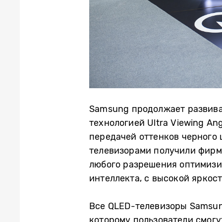
Samsung продолжает развива
технологией Ultra Viewing A
передачей оттенков черного 
телевизорами получили фирм
любого разрешения оптимизи
интеллекта, с высокой яркос
Все QLED-телевизоры Samsun
которому пользователи смогу