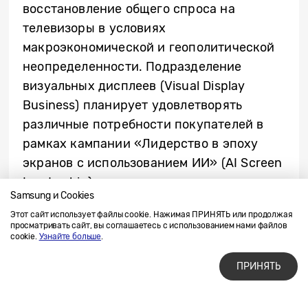
восстановление общего спроса на
телевизоры в условиях
макроэкономической и геополитической
неопределенности. Подразделение
визуальных дисплеев (Visual Display
Business) планирует удовлетворять
различные потребности покупателей в
рамках кампании «Лидерство в эпоху
экранов с использованием ИИ» (AI Screen
Leadership) за счет инновационных
Samsung и Cookies
премиальных телевизоров и интерьерных
Этот сайт использует файлы cookie. Нажимая ПРИНЯТЬ или продолжая
экранов. Кроме того, подразделение
просматривать сайт, вы соглашаетесь с использованием нами файлов
cookie.
Узнайте больше
.
предложит покупателям разносторонний
опыт взаимодействия с подключаемыми
ПРИНЯТЬ
устройствами и будет способствовать
росту рынка с помощью продвижения