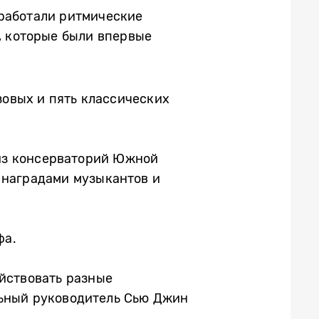
работали ритмические
, которые были впервые
зовых и пять классических
из консерваторий Южной
 наградами музыкантов и
фа.
ействовать разные
льный руководитель Сью Джин