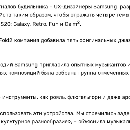
игналов будильника – UX-дизайнеры Samsung раз
йств таким образом, чтобы отражать четыре темы
2
20: Galaxy, Retro, Fun и Calm
.
Z Fold2 компания добавила пять оригинальных джа
лодий Samsung пригласила опытных музыкантов 
вых композиций была собрана группа отмеченных
е инструменты, как рояль, флюгельгорн и даже ар
спользовать эти устройства. Мы стремились зад
 культурное разнообразие», – объяснила музыка