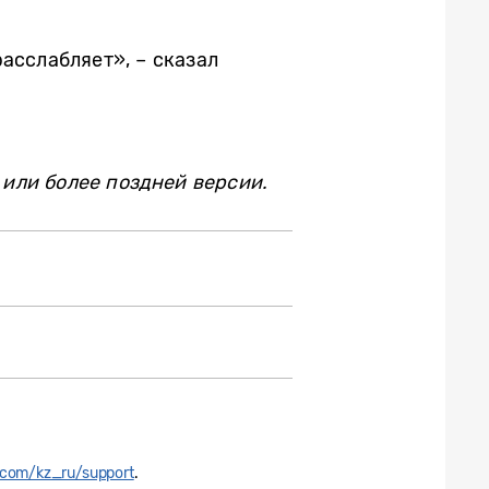
асслабляет», – сказал
 или более поздней версии.
com/kz_ru/support
.