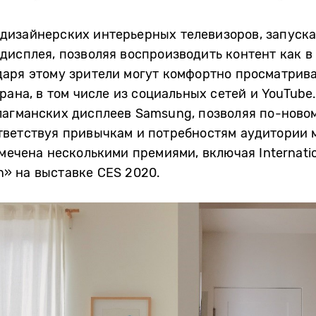
изайнерских интерьерных телевизоров, запуская
дисплея, позволяя воспроизводить контент как в 
аря этому зрители могут комфортно просматрива
ана, в том числе из социальных сетей и YouTube.
агманских дисплеев Samsung, позволяя по-новом
тветствуя привычкам и потребностям аудитории м
мечена несколькими премиями, включая Internatio
on» на выставке CES 2020.