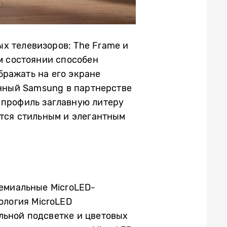
х телевизоров: The Frame и
м состоянии способен
бражать на его экране
анный Samsung в партнерстве
 профиль заглавную литеру
ются стильным и элегантным
ремиальные MicroLED-
ология MicroLED
льной подсветке и цветовых