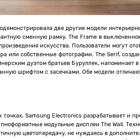
одемонстрировала две другие модели интерьерны
егантную сменную рамку, The Frame в выключенно
роизведения искусства. Пользователи могут ото
ра или собственные фотографии. The Serif, созд
нерским дуэтом братьев Буруллек, напоминает в
ранную шрифтом с засечками. Обе модели отлича
 точках, Samsung Electronics разрабатывает и п
рупноформатные модульные дисплеи The Wall. Техн
тичную цветопередачу, не нуждаясь в дополните