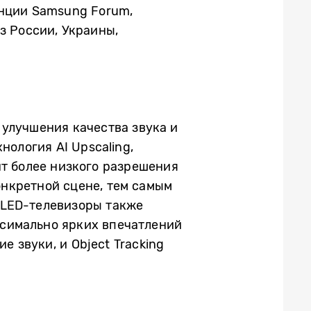
енции Samsung Forum,
з России, Украины,
улучшения качества звука и
нология AI Upscaling,
нт более низкого разрешения
конкретной сцене, тем самым
QLED-телевизоры также
симально ярких впечатлений
е звуки, и Object Tracking