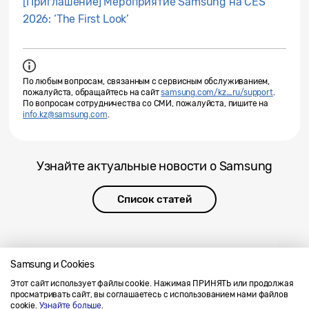
[Приглашение] Мероприятие Samsung на CES
2026: ‘The First Look’
По любым вопросам, связанным с сервисным обслуживанием,
пожалуйста, обращайтесь на сайт
samsung.com/kz_ru/support
.
По вопросам сотрудничества со СМИ, пожалуйста, пишите на
info.kz@samsung.com
.
Узнайте актуальные новости о Samsung
Список статей
Samsung и Cookies
Этот сайт использует файлы cookie. Нажимая ПРИНЯТЬ или продолжая
Напишите нам
SAMSUNG.COM
просматривать сайт, вы соглашаетесь с использованием нами файлов
Условия использования материалов
cookie.
Узнайте больше
.