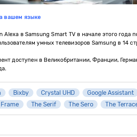
а вашем языке
n Alexa в Samsung Smart TV
в начале этого года 
ользователям умных телевизоров
Samsung
в 14 с
омент доступен в Великобритании, Франции, Герма
да.
a
Bixby
Crystal UHD
Google Assistant
 Frame
The Serif
The Sero
The Terrac