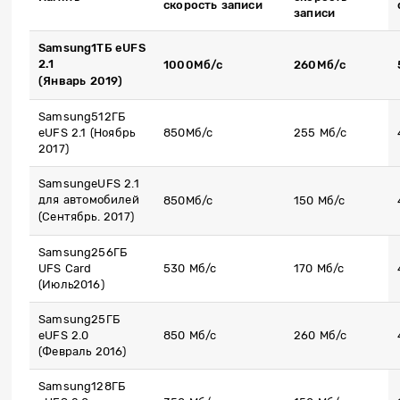
скорость записи
записи
Samsung
1
ТБ
eUFS
2.1
1000
Мб
/
с
260M
б
/
с
(
Январь
2019)
Samsung512ГБ
eUFS 2.1 (Ноябрь
850Mб/с
255 Mб/с
2017)
SamsungeUFS 2.1
для автомобилей
850Mб/с
150 Mб/с
(Сентябрь. 2017)
Samsung256ГБ
UFS Card
530 Mб/с
170 Mб/с
(Июль2016)
Samsung25ГБ
eUFS 2.0
850 Mб/с
260 Mб/с
(Февраль 2016)
Samsung128ГБ