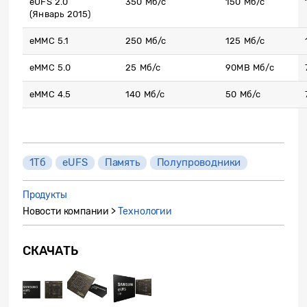
eUFS 2.0
350 Mб/с
150 Mб/с
(Январь 2015)
eMMC 5.1
250 Mб/с
125 Mб/с
eMMC 5.0
25 Mб/с
90MB Mб/с
eMMC 4.5
140 Mб/с
50 Mб/с
1Тб
eUFS
Память
Полупроводники
Продукты
Новости компании >
Технологии
СКАЧАТЬ