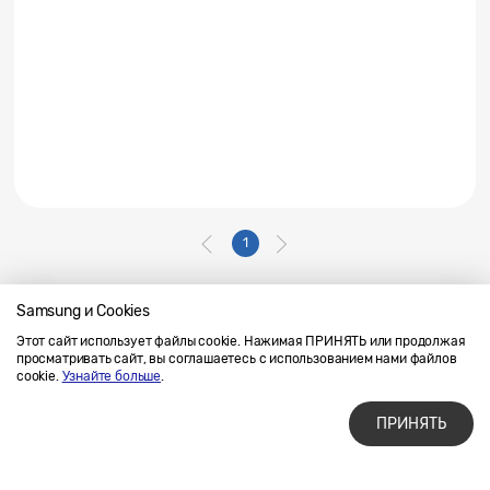
1
Samsung и Cookies
Этот сайт использует файлы cookie. Нажимая ПРИНЯТЬ или продолжая
Напишите нам
SAMSUNG.COM
просматривать сайт, вы соглашаетесь с использованием нами файлов
Условия использования материалов
cookie.
Узнайте больше
.
Конфиденциальность и файлы cookie
ПРИНЯТЬ