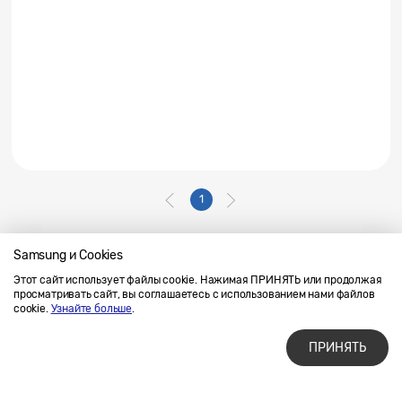
1
Samsung и Cookies
Этот сайт использует файлы cookie. Нажимая ПРИНЯТЬ или продолжая
Напишите нам
SAMSUNG.COM
просматривать сайт, вы соглашаетесь с использованием нами файлов
Условия использования материалов
cookie.
Узнайте больше
.
Конфиденциальность и файлы cookie
ПРИНЯТЬ