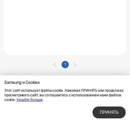
1
Samsung и Cookies
Этот сайт использует файлы cookie. Нажимая ПРИНЯТЬ или продолжая
Напишите нам
SAMSUNG.COM
просматривать сайт, вы соглашаетесь с использованием нами файлов
Условия использования материалов
cookie.
Узнайте больше
.
Конфиденциальность и файлы cookie
ПРИНЯТЬ