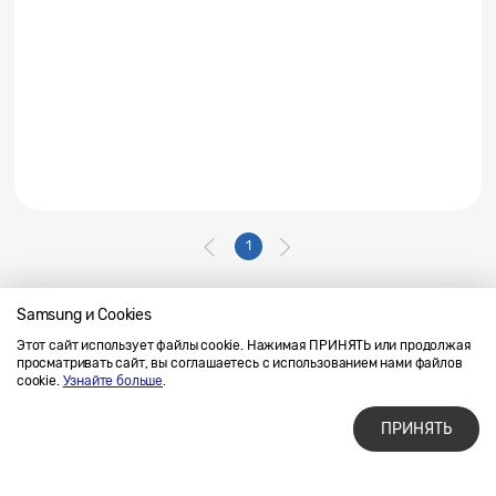
1
Samsung и Cookies
Этот сайт использует файлы cookie. Нажимая ПРИНЯТЬ или продолжая
Напишите нам
SAMSUNG.COM
просматривать сайт, вы соглашаетесь с использованием нами файлов
Условия использования материалов
cookie.
Узнайте больше
.
Конфиденциальность и файлы cookie
ПРИНЯТЬ