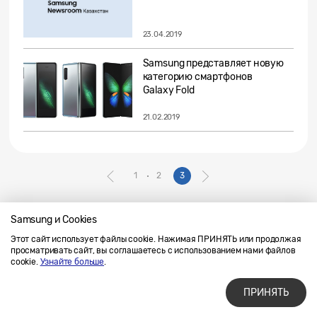
23.04.2019
Samsung представляет новую
категорию смартфонов
Galaxy Fold
21.02.2019
1
2
3
Samsung и Cookies
Этот сайт использует файлы cookie. Нажимая ПРИНЯТЬ или продолжая
Напишите нам
SAMSUNG.COM
просматривать сайт, вы соглашаетесь с использованием нами файлов
Условия использования материалов
cookie.
Узнайте больше
.
Конфиденциальность и файлы cookie
ПРИНЯТЬ