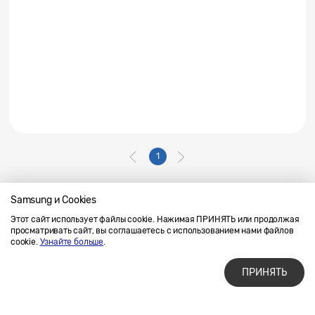
1
Samsung и Cookies
Этот сайт использует файлы cookie. Нажимая ПРИНЯТЬ или продолжая
Напишите нам
SAMSUNG.COM
просматривать сайт, вы соглашаетесь с использованием нами файлов
Условия использования материалов
cookie.
Узнайте больше
.
Конфиденциальность и файлы cookie
ПРИНЯТЬ