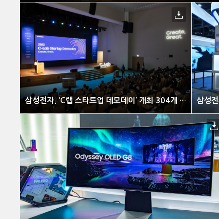
삼성전자, ‘C랩 스타트업 데모데이’ 개최 304개 외부 스타트업 성장과 사업 협력 지원