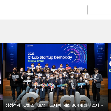
삼성전자, ‘C랩 스타트업 데모데이’ 개최 304개 외부 스타트업 성장과 사업 협력 지원