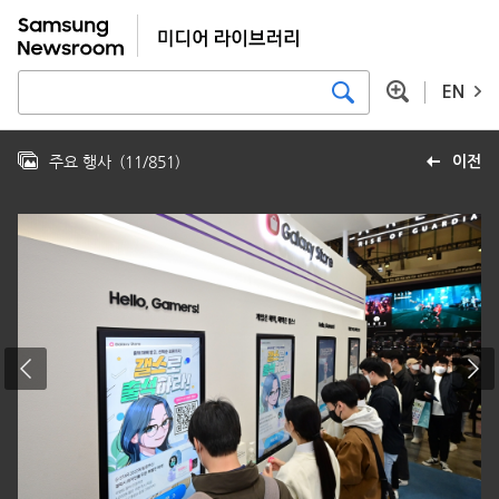
EN
주요 행사
(
11
/
851
)
이전