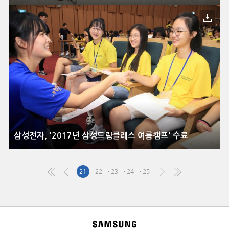
삼성전자, '2017년 삼성드림클래스 여름캠프' 수료
21
22
23
24
25