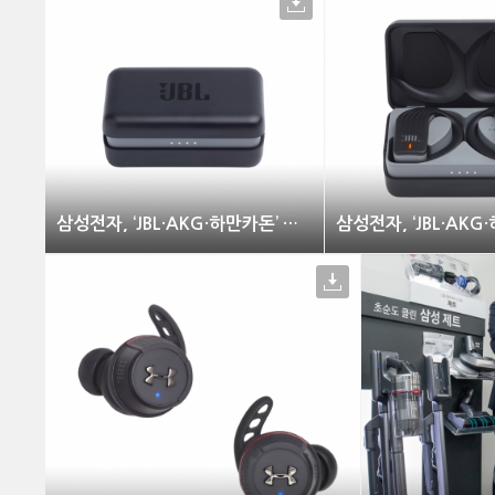
삼성전자, ‘JBL·AKG·하만카돈’ 신제품 출시