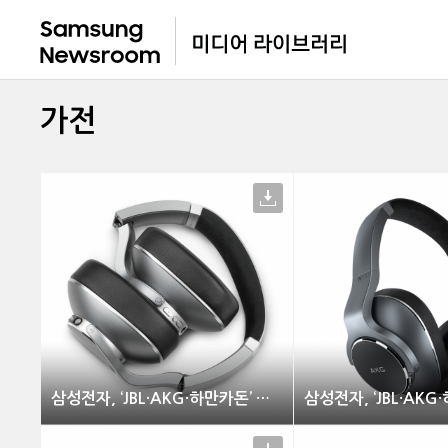
가전
삼성전자, ‘JBL·AKG·하만카돈’ 신제품 출시