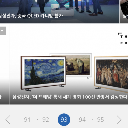
삼성전자, 중국 QLED 카니발 참가
삼
다
삼성전자, ‘더 프레임’ 통해 세계 명화 100선 안방서 감상한다
91
92
93
94
95