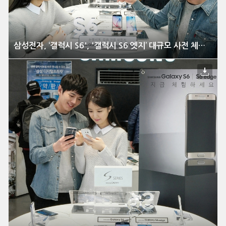
삼성전자, ‘갤럭시 S6', '갤럭시 S6 엣지’ 대규모 사전 체험 행사 전격 실시