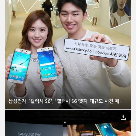
삼성전자, ‘갤럭시 S6', '갤럭시 S6 엣지’ 대규모 사전 체험 행사 전격 실시