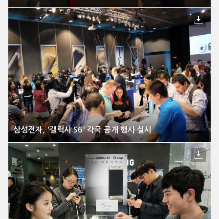
삼성전자, '갤럭시 S6' 각국 공개 행사 실시