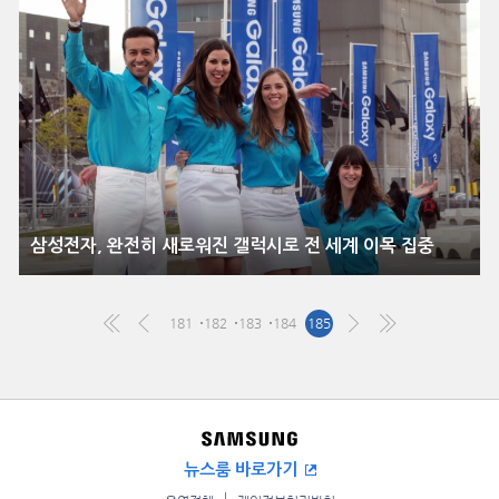
삼성전자, 완전히 새로워진 갤럭시로 전 세계 이목 집중
181
182
183
184
185
뉴스룸 바로가기