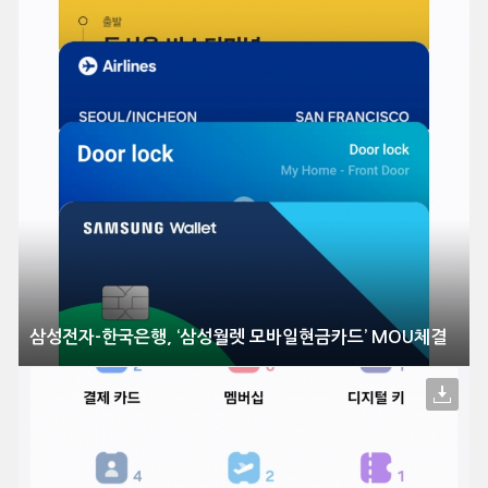
삼성전자-한국은행, ‘삼성월렛 모바일현금카드’ MOU체결