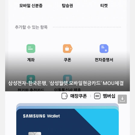
삼성전자-한국은행, ‘삼성월렛 모바일현금카드’ MOU체결