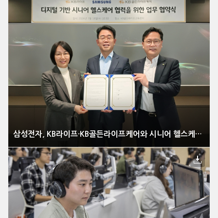
삼성전자, KB라이프·KB골든라이프케어와 시니어 헬스케어 혁신 선도