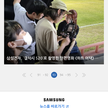
삼성전자, ‘갤럭시 S20’로 촬영한 단편영화 《하트 어택》 온라인 개봉
91
92
93
94
95
뉴스룸 바로가기