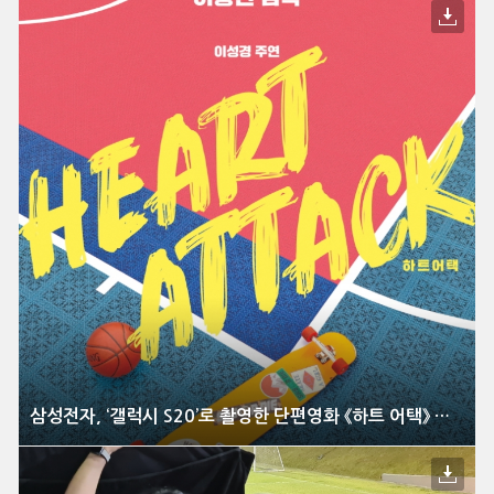
삼성전자, ‘갤럭시 S20’로 촬영한 단편영화 《하트 어택》 온라인 개봉