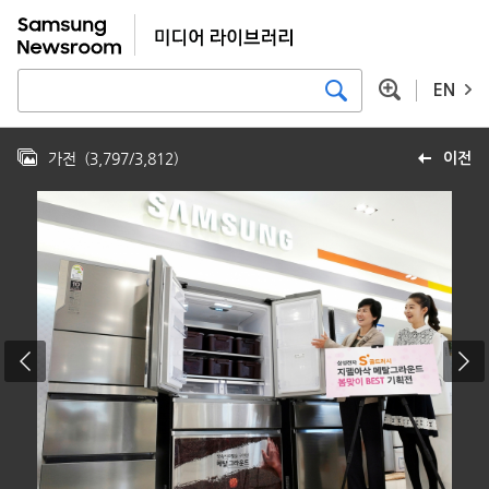
EN
가전
(
3,797
/
3,812
)
이전