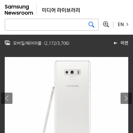
EN
모바일/웨어러블
(
2,172
/
3,706
)
이전