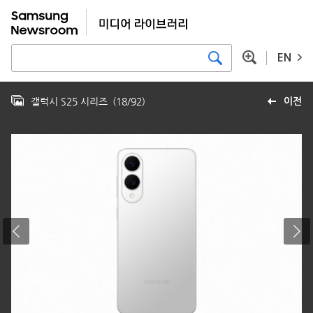
EN
갤럭시 S25 시리즈
(
18
/
92
)
이전