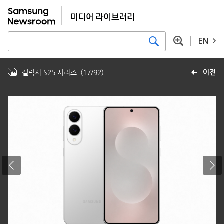
EN
갤럭시 S25 시리즈
(
17
/
92
)
이전