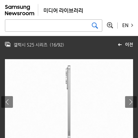
EN
갤럭시 S25 시리즈
(
16
/
92
)
이전