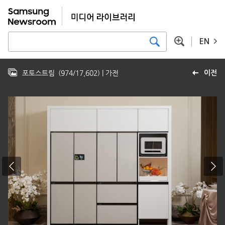
EN
포토스트림
(
974
/
17,602
)
| 가전
이전